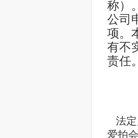
称）
公司
项。
有不
责任
法定
爱拍会