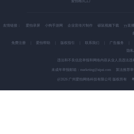
爱拍格式工厂
友情链接：
爱拍录屏
小狗手游网
企业宣传片制作
硕鼠视频下载
yy直
免费注册
|
爱拍帮助
|
版权指引
|
联系我们
|
广告服务
|
隐私
违法和不良信息举报和网络内容从业人员违法违规行为
未成年举报邮箱：marketing@aipai.com
算法推荐举报专
@2026 广州爱拍网络科技有限公司 版权所有
粤